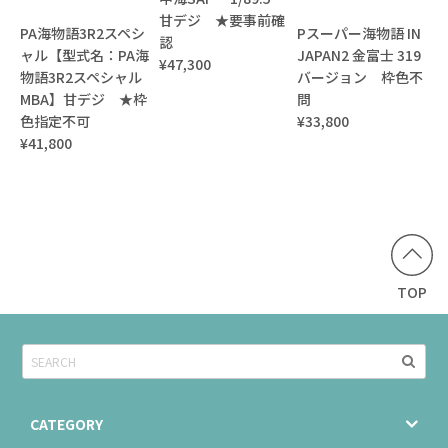
甘デジ ★要事前確
PA海物語3R2スペシ
Pスーパー海物語 IN
認
ャル【型式名：PA海
JAPAN2 金富士 319
¥47,300
物語3R2スペシャル
バージョン 枠色不
MBA】甘デジ ★枠
問
色指定不可
¥33,800
¥41,800
TOP
CATEGORY