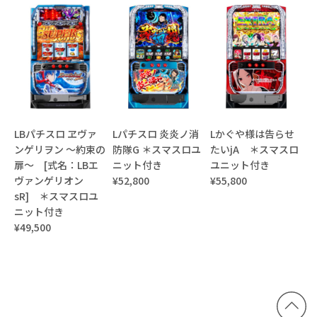
LBパチスロ ヱヴァ
Lパチスロ 炎炎ノ消
Lかぐや様は告らせ
ンゲリヲン ～約束の
防隊G ＊スマスロユ
たいjA ＊スマスロ
扉～ [式名：LBエ
ニット付き
ユニット付き
ヴァンゲリオン
¥52,800
¥55,800
sR] ＊スマスロユ
ニット付き
¥49,500