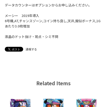
データカウンターはオプションからお申し込みください。
メーシー 2019年導入
6号機,AT,チャンスゾーン,コイン持ち良し,天井,擬似ボーナス,1G
あたり3.0枚増加
液晶のドット抜け・斑点・シミ不問
通報する
Related Items