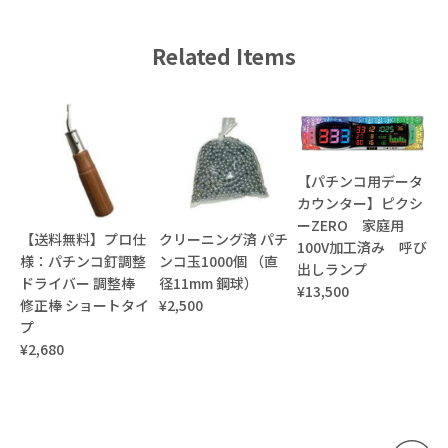
Related Items
【パチンコ用データ
カウンター】ピクシ
ーZERO 家庭用
【送料無料】プロ仕
クリーニング済 パチ
100V加工済み 呼び
様：パチンコ釘調整
ンコ玉1000個 （直
出しランプ
ドライバー 調整棒
径11mm 鋼球）
¥13,500
修正棒 ショートタイ
¥2,500
プ
¥2,680