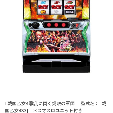
L戦国乙女4 戦乱に閃く炯眼の軍師 [型式名：L戦
国乙女4S3] ＊スマスロユニット付き