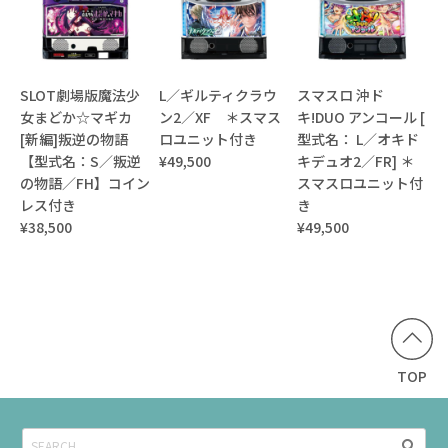
SLOT劇場版魔法少
L／ギルティクラウ
スマスロ 沖ド
女まどか☆マギカ
ン2／XF ＊スマス
キ!DUO アンコール [
[新編]叛逆の物語
ロユニット付き
型式名： L／オキド
【型式名：S／叛逆
¥49,500
キデュオ2／FR] ＊
の物語／FH】コイン
スマスロユニット付
レス付き
き
¥38,500
¥49,500
TOP