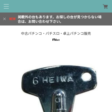
掲載外の台もあります。お探しの台が見つからない場
合は、お問い合わせ下さい。
中古パチンコ・パチスロ・卓上パチンコ販売